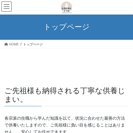
コ
ナ
ン
ビ
テ
ゲ
ン
ー
トップページ
ツ
シ
へ
ョ
ス
ン
HOME
トップページ
キ
に
ッ
移
プ
動
ご先祖様も納得される丁寧な供養じ
まい。
各宗派の住職から学んだ知識を以て、状況に合わせた最善の方法
で供養いたしますので、ご先祖様に負い目を感じることはありま
せん。 安心してお任せできます。